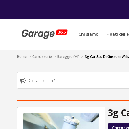
Chi siamo
Fidati dell
Home
>
Carrozzerie
>
Bareggio (MI)
>
3g Car Sas Di Gussoni Willi
Cosa cerchi?
3g C
Carrozz