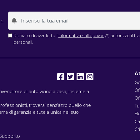
r:
Dichiaro di aver letto l'
informativa sulla privacy
*, autorizzo il t
personali.
At
Go
Of
l rivenditore di auto vicino a casa, insieme a
Of
rofessionisti, troverai senz’altro quello che
Tu
ma di garanzia e tutela unica nel suo
El
Ca
Cri
Supporto