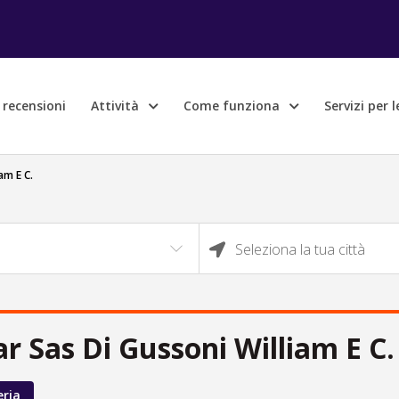
e recensioni
Attività
Come funziona
Servizi per 
am E C.
Seleziona la tua città
ar Sas Di Gussoni William E C
eria