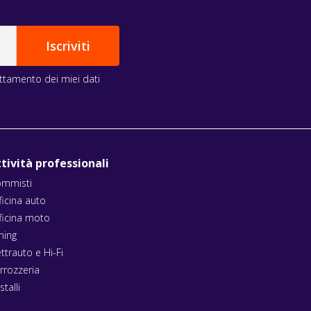
rattamento dei miei dati
tività professionali
mmisti
ficina auto
ficina moto
ning
ettrauto e Hi-Fi
rrozzeria
stalli