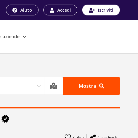
Aiuto
Accedi
Iscriviti
le aziende
Mostra
.
Salva
Condividi