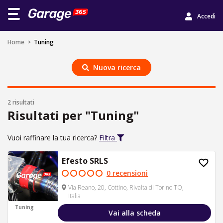
Accedi
Home
>
Tuning
Nuova ricerca
2 risultati
Risultati per "Tuning"
Vuoi raffinare la tua ricerca?
Filtra
Efesto SRLS
0 recensioni
Via Reano, 20, Cottino, Rivalta di Torino TO,
Italia
Tuning
Vai alla scheda