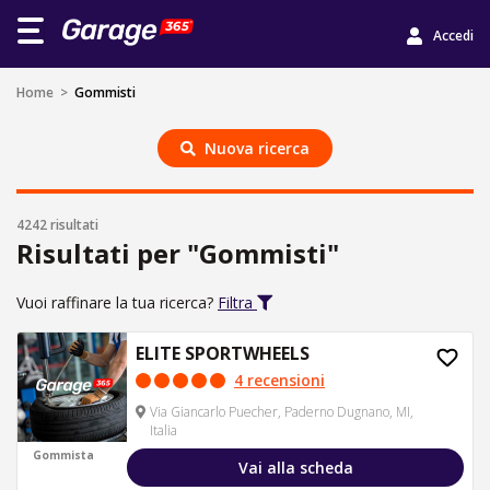
Accedi
Home
>
Gommisti
Nuova ricerca
4242 risultati
Risultati per "Gommisti"
Vuoi raffinare la tua ricerca?
Filtra
ELITE SPORTWHEELS
4 recensioni
Via Giancarlo Puecher, Paderno Dugnano, MI,
Italia
Gommista
Vai alla scheda