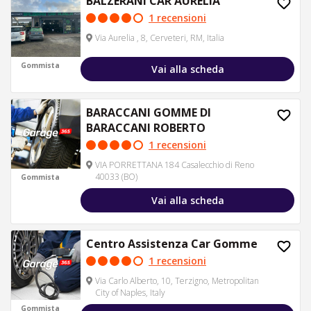
BALZERANI CAR AURELIA
1 recensioni
Via Aurelia , 8, Cerveteri, RM, Italia
Gommista
Vai alla scheda
BARACCANI GOMME DI
BARACCANI ROBERTO
1 recensioni
VIA PORRETTANA 184 Casalecchio di Reno
40033 (BO)
Gommista
Vai alla scheda
Centro Assistenza Car Gomme
1 recensioni
Via Carlo Alberto, 10, Terzigno, Metropolitan
City of Naples, Italy
Gommista