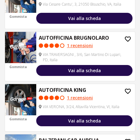
Via Cesare Cantu', 3, 21050 Bisuschio, VA, Italia
Gommista
Vai alla scheda
AUTOFFICINA BRUGNOLARO
1 recensioni
VIA TRAVERSAGNI , 3/6, San Martino Di Lupari,
PD, Italia
Gommista
Vai alla scheda
AUTOFFICINA KING
1 recensioni
VIA VERONA, 3/24, Altavilla Vicentina, VI, Italia
Gommista
Vai alla scheda