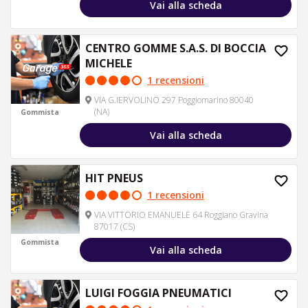
Vai alla scheda
CENTRO GOMME S.A.S. DI BOCCIA
MICHELE
1 recensioni
VIA G.IERVOLINO 297 Poggiomarino 80040
(NA)
Gommista
Vai alla scheda
HIT PNEUS
1 recensioni
VIA VITTORIO EMANUELE 64 Roggiano Gravina
87017 (CS)
Gommista
Vai alla scheda
LUIGI FOGGIA PNEUMATICI