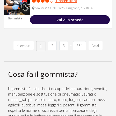
1 recensioni
VIA MOCCONE, 3/25, Bisignano, CS, Italia
Gommista
Vai alla scheda
...
Previous
Next
1
2
3
354
Cosa fa il gommista?
Il gommista è colui che si occupa della riparazione, vendita,
manutenzione e sostituzione di pneumatici usurati o
danneggiati per veicoli - auto, moto, furgoni, camion, mezzi
agricoli, autobus, messi leggeri e pesanti. Il gommista
rispetta le norme di sicurezza per la riparazione degli
autoveicoli e le indicazioni tecniche per il montaggio e la