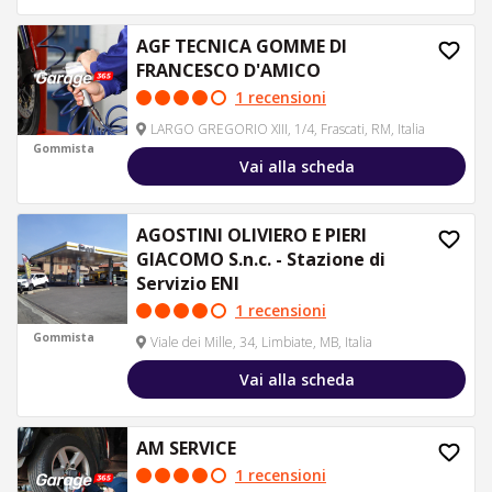
AGF TECNICA GOMME DI
FRANCESCO D'AMICO
1 recensioni
LARGO GREGORIO XIII, 1/4, Frascati, RM, Italia
Gommista
Vai alla scheda
AGOSTINI OLIVIERO E PIERI
GIACOMO S.n.c. - Stazione di
Servizio ENI
1 recensioni
Gommista
Viale dei Mille, 34, Limbiate, MB, Italia
Vai alla scheda
AM SERVICE
1 recensioni