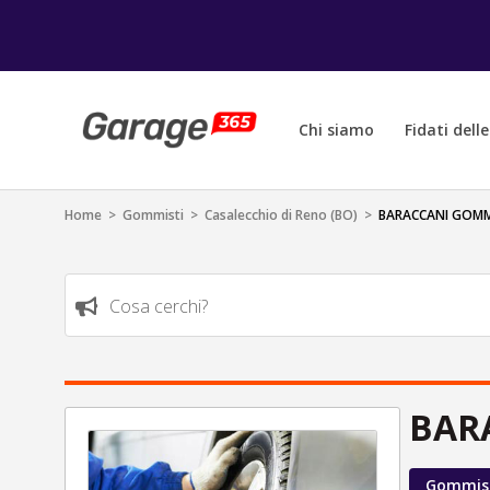
Chi siamo
Fidati dell
Home
>
Gommisti
>
Casalecchio di Reno (BO)
>
BARACCANI GOMM
Cosa cerchi?
BAR
Gommis