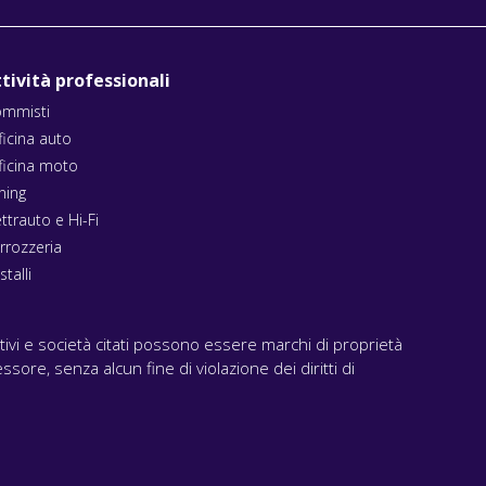
tività professionali
mmisti
ficina auto
ficina moto
ning
ettrauto e Hi-Fi
rrozzeria
stalli
ativi e società citati possono essere marchi di proprietà
ssore, senza alcun fine di violazione dei diritti di