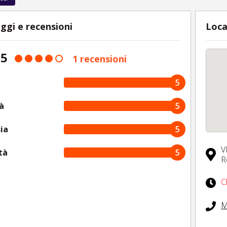
ggi e recensioni
Loca
 5
1 recensioni
5
à
5
ia
5
V
tà
5
R
C
M