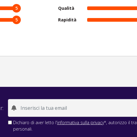
5
Qualità
5
Rapidità
r:
Dichiaro di aver letto l'
informativa sulla privacy
*, autorizzo il t
personali.