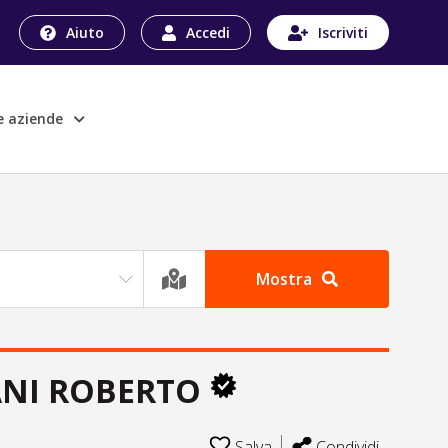
Aiuto
Accedi
Iscriviti
le aziende
Mostra
ANI ROBERTO
Salva
Condividi