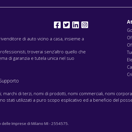
At
Go
Of
l rivenditore di auto vicino a casa, insieme a
Of
rofessionisti, troverai senz’altro quello che
Tu
ma di garanzia e tutela unica nel suo
El
Ca
Cri
Supporto
ari; marchi di terzi, nomi di prodotti, nomi commerciali, nomi corpor
 sono stati utilizzati a puro scopo esplicativo ed a beneficio del posse
o delle Imprese di Milano MI - 2554575.