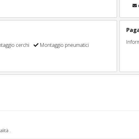
Paga
Infor
aggio cerchi
Montaggio pneumatici
lità .