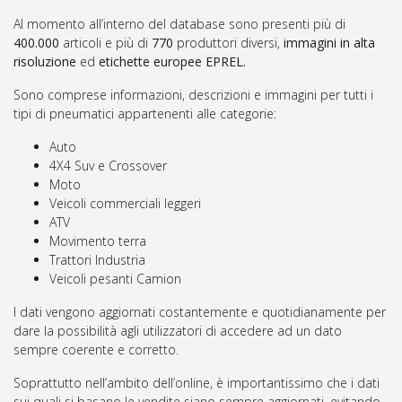
Al momento all’interno del database sono presenti più di
400.000
articoli e più di
770
produttori diversi,
immagini in alta
risoluzione
ed
etichette europee EPREL.
Sono comprese informazioni, descrizioni e immagini per tutti i
tipi di pneumatici appartenenti alle categorie:
Auto
4X4 Suv e Crossover
Moto
Veicoli commerciali leggeri
ATV
Movimento terra
Trattori Industria
Veicoli pesanti Camion
I dati vengono aggiornati costantemente e quotidianamente per
dare la possibilità agli utilizzatori di accedere ad un dato
sempre coerente e corretto.
Soprattutto nell’ambito dell’online, è importantissimo che i dati
sui quali si basano le vendite siano sempre aggiornati, evitando