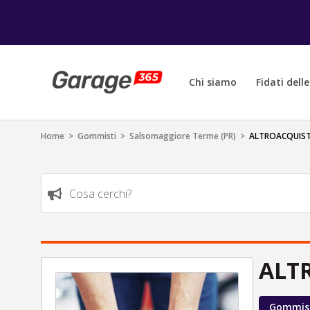
Chi siamo
Fidati dell
Home
>
Gommisti
>
Salsomaggiore Terme (PR)
>
ALTROACQUIST
Cosa cerchi?
ALT
Gommis