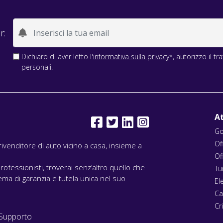
r:
Dichiaro di aver letto l'
informativa sulla privacy
*, autorizzo il t
personali.
At
Go
Of
l rivenditore di auto vicino a casa, insieme a
Of
rofessionisti, troverai senz’altro quello che
Tu
ma di garanzia e tutela unica nel suo
El
Ca
Cri
Supporto