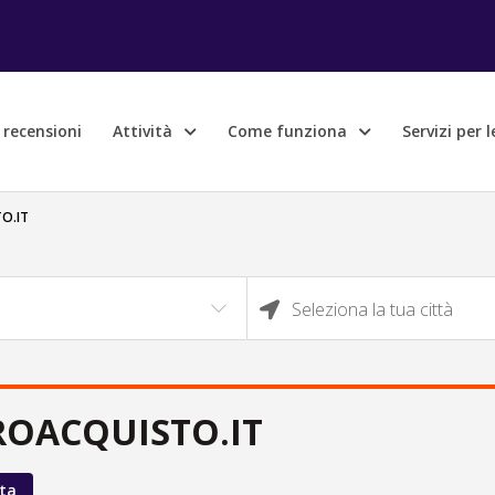
e recensioni
Attività
Come funziona
Servizi per 
O.IT
Seleziona la tua città
ROACQUISTO.IT
ta