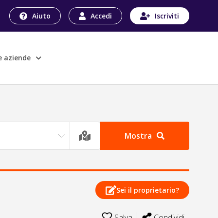
Aiuto
Accedi
Iscriviti
le aziende
Mostra
Sei il proprietario?
Salva
Condividi