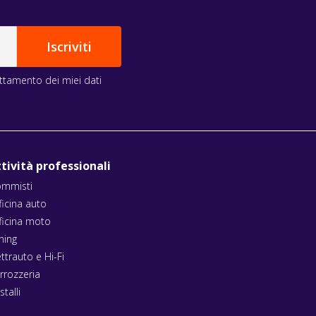
rattamento dei miei dati
tività professionali
mmisti
ficina auto
ficina moto
ning
ettrauto e Hi-Fi
rrozzeria
stalli