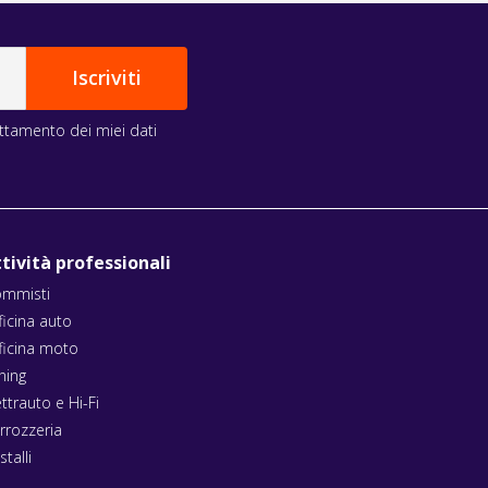
rattamento dei miei dati
tività professionali
mmisti
ficina auto
ficina moto
ning
ettrauto e Hi-Fi
rrozzeria
stalli