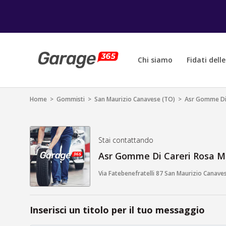
Chi siamo
Fidati dell
Home
>
Gommisti
>
San Maurizio Canavese (TO)
>
Asr Gomme Di 
Stai contattando
Asr Gomme Di Careri Rosa M
Via Fatebenefratelli 87 San Maurizio Canave
Inserisci un titolo per il tuo messaggio