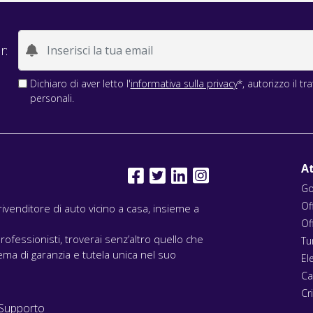
r:
Dichiaro di aver letto l'
informativa sulla privacy
*, autorizzo il t
personali.
At
Go
Of
l rivenditore di auto vicino a casa, insieme a
Of
rofessionisti, troverai senz’altro quello che
Tu
ma di garanzia e tutela unica nel suo
El
Ca
Cri
Supporto