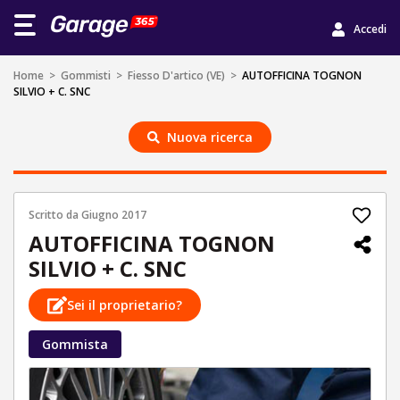
Accedi
Home
>
Gommisti
>
Fiesso D'artico (VE)
>
AUTOFFICINA TOGNON
SILVIO + C. SNC
Nuova ricerca
Scritto da
Giugno 2017
AUTOFFICINA TOGNON
SILVIO + C. SNC
Sei il proprietario?
Gommista