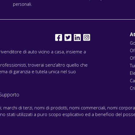
personali.
At
Go
Of
l rivenditore di auto vicino a casa, insieme a
Of
rofessionisti, troverai senz’altro quello che
Tu
ma di garanzia e tutela unica nel suo
El
Ca
Cri
Supporto
ari; marchi di terzi, nomi di prodotti, nomi commerciali, nomi corpor
 sono stati utilizzati a puro scopo esplicativo ed a beneficio del posse