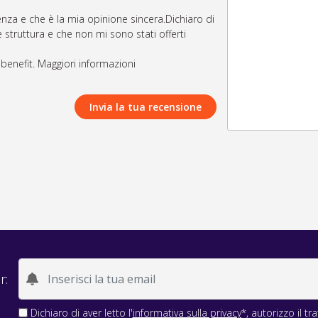
nza e che è la mia opinione sincera.Dichiaro di
 struttura e che non mi sono stati offerti
i benefit. Maggiori informazioni
Invia la tua recensione
r:
Dichiaro di aver letto l'
informativa sulla privacy
*, autorizzo il t