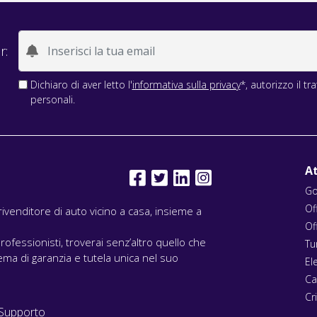
r:
Dichiaro di aver letto l'
informativa sulla privacy
*, autorizzo il t
personali.
At
Go
Of
l rivenditore di auto vicino a casa, insieme a
Of
rofessionisti, troverai senz’altro quello che
Tu
ma di garanzia e tutela unica nel suo
El
Ca
Cri
Supporto