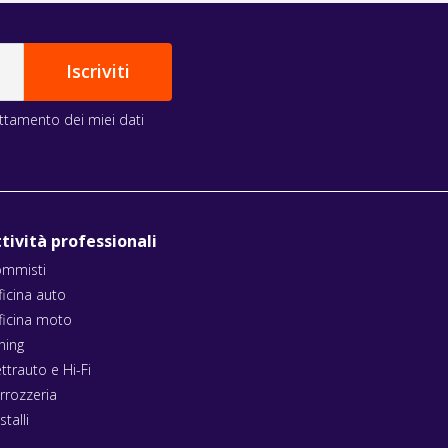
rattamento dei miei dati
tività professionali
mmisti
ficina auto
ficina moto
ning
ettrauto e Hi-Fi
rrozzeria
stalli