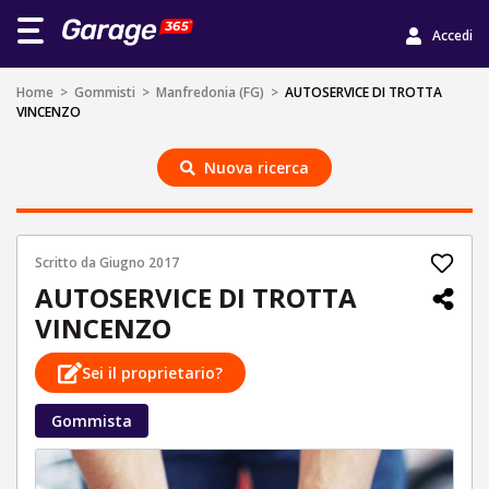
Accedi
Home
>
Gommisti
>
Manfredonia (FG)
>
AUTOSERVICE DI TROTTA
VINCENZO
Nuova ricerca
Scritto da
Giugno 2017
AUTOSERVICE DI TROTTA
VINCENZO
Sei il proprietario?
Gommista