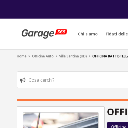
Chi siamo
Fidati dell
Home
>
Officine Auto
>
Villa Santina (UD)
>
OFFICINA BATTISTELL
Cosa cerchi?
OFFI
Officina