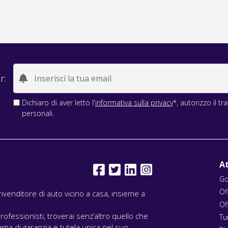
r:
Dichiaro di aver letto l'
informativa sulla privacy
*, autorizzo il t
personali.
At
Go
Of
l rivenditore di auto vicino a casa, insieme a
Of
rofessionisti, troverai senz’altro quello che
Tu
ma di garanzia e tutela unica nel suo