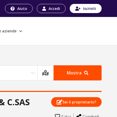
Aiuto
Accedi
Iscriviti
le aziende
Mostra
& C.SAS
Sei il proprietario?
Salva
Condividi