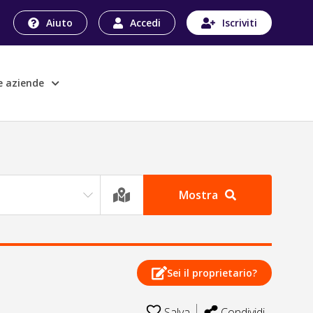
Aiuto
Accedi
Iscriviti
le aziende
Mostra
Sei il proprietario?
Salva
Condividi