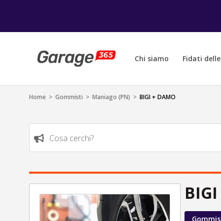
Chi siamo
Fidati dell
Home
>
Gommisti
>
Maniago (PN)
>
BIGI + DAMO
Cosa cerchi?
BIGI
Gommis