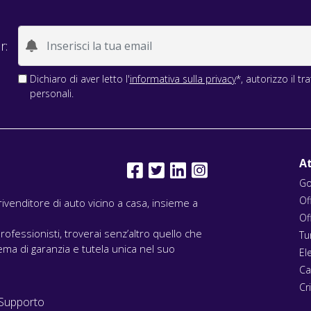
r:
Dichiaro di aver letto l'
informativa sulla privacy
*, autorizzo il t
personali.
At
Go
Of
l rivenditore di auto vicino a casa, insieme a
Of
rofessionisti, troverai senz’altro quello che
Tu
ma di garanzia e tutela unica nel suo
El
Ca
Cri
Supporto