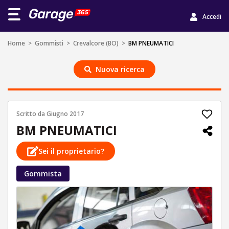
Accedi
Home
>
Gommisti
>
Crevalcore (BO)
>
BM PNEUMATICI
Nuova ricerca
Scritto da
Giugno 2017
BM PNEUMATICI
Sei il proprietario?
Gommista