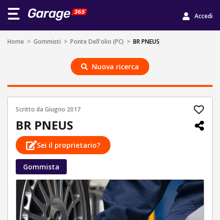
Accedi
Home
>
Gommisti
>
Ponte Dell'olio (PC)
>
BR PNEUS
Nuova ricerca
Scritto da
Giugno 2017
BR PNEUS
Sei il proprietario?
Gommista