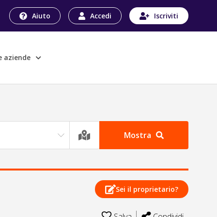
Aiuto
Accedi
Iscriviti
le aziende
Mostra
Sei il proprietario?
Salva
Condividi