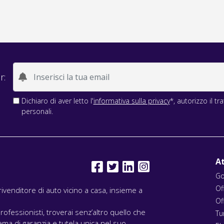
r:
Dichiaro di aver letto l'
informativa sulla privacy
*, autorizzo il t
personali.
At
Go
Of
l rivenditore di auto vicino a casa, insieme a
Of
rofessionisti, troverai senz’altro quello che
Tu
ma di garanzia e tutela unica nel suo