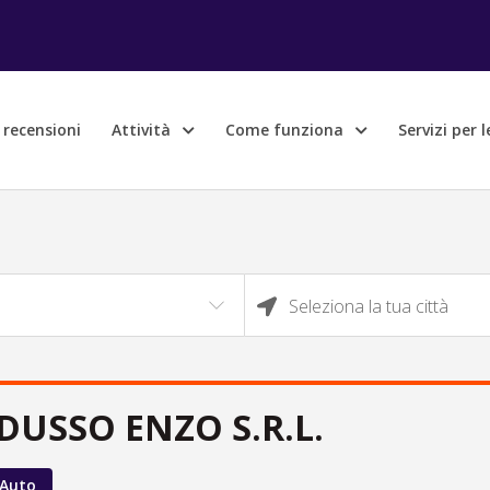
e recensioni
Attività
Come funziona
Servizi per 
Seleziona la tua città
USSO ENZO S.R.L.
 Auto