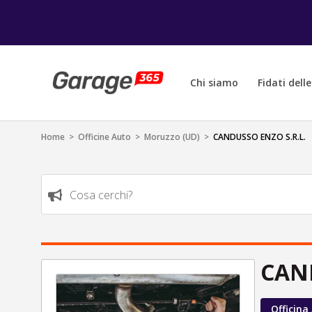
Chi siamo
Fidati dell
Home
>
Officine Auto
>
Moruzzo (UD)
>
CANDUSSO ENZO S.R.L.
Cosa cerchi?
CAND
Officina