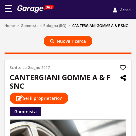
Accedi
Home
>
Gommisti
>
Bologna (BO)
>
CANTERGIANI GOMME A & F SNC
Nuova ricerca
Scritto da
Giugno 2017
CANTERGIANI GOMME A & F
SNC
Sei il proprietario?
Gommista