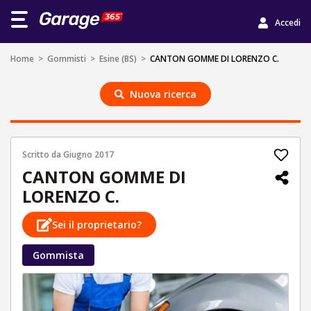
Accedi
Home
>
Gommisti
>
Esine (BS)
>
CANTON GOMME DI LORENZO C.
Nuova ricerca
Scritto da
Giugno 2017
CANTON GOMME DI
LORENZO C.
Sei il proprietario?
Gommista