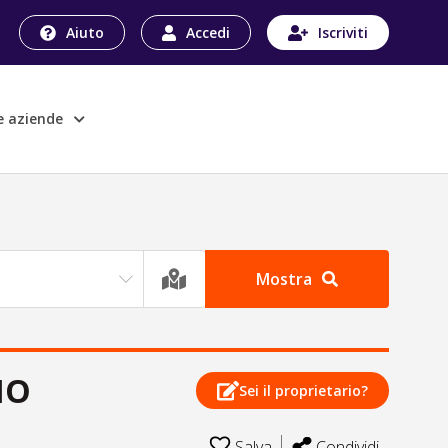
Aiuto
Accedi
Iscriviti
le aziende
Mostra
IO
Sei il proprietario?
Salva
Condividi