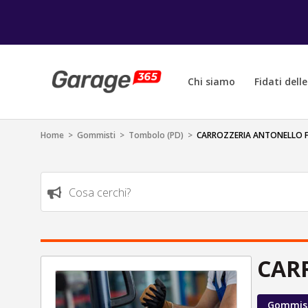
Chi siamo
Fidati dell
Home
>
Gommisti
>
Tombolo (PD)
>
CARROZZERIA ANTONELLO F
Cosa cerchi?
CAR
Gommis