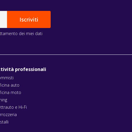
rattamento dei miei dati
tività professionali
mmisti
ficina auto
ficina moto
ning
ettrauto e Hi-Fi
rrozzeria
stalli