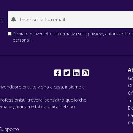
r:
Dichiaro di aver letto l'
informativa sulla privacy
*, autorizzo il t
personali.
At
Go
Of
l rivenditore di auto vicino a casa, insieme a
Of
rofessionisti, troverai senz’altro quello che
Tu
ma di garanzia e tutela unica nel suo
El
Ca
Cri
Supporto