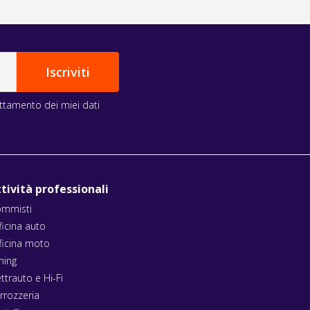
rattamento dei miei dati
tività professionali
mmisti
ficina auto
ficina moto
ning
ettrauto e Hi-Fi
rrozzeria