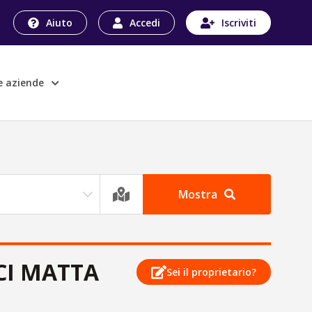
Aiuto
Accedi
Iscriviti
le aziende
Mostra
CI MATTA
Sei il proprietario?