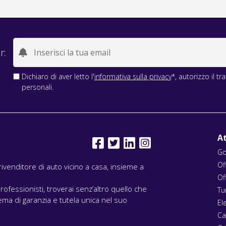
r:
Dichiaro di aver letto l'
informativa sulla privacy
*, autorizzo il t
personali.
At
Go
Of
l rivenditore di auto vicino a casa, insieme a
Of
rofessionisti, troverai senz’altro quello che
Tu
ma di garanzia e tutela unica nel suo
El
Ca