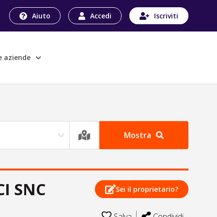
Aiuto
Accedi
Iscriviti
le aziende
Mostra
I SNC
Sei il proprietario?
Salva
Condividi