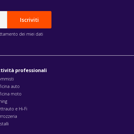
rattamento dei miei dati
tività professionali
mmisti
ficina auto
ficina moto
ning
ettrauto e Hi-Fi
rrozzeria
stalli