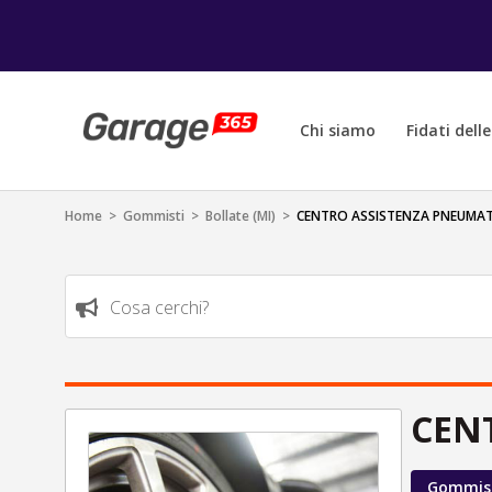
Chi siamo
Fidati dell
Home
>
Gommisti
>
Bollate (MI)
>
CENTRO ASSISTENZA PNEUMATI
Cosa cerchi?
CEN
Gommis