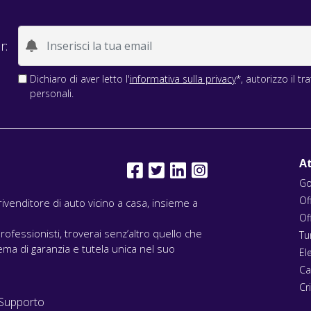
r:
Dichiaro di aver letto l'
informativa sulla privacy
*, autorizzo il t
personali.
At
Go
Of
l rivenditore di auto vicino a casa, insieme a
Of
rofessionisti, troverai senz’altro quello che
Tu
ma di garanzia e tutela unica nel suo
El
Ca
Cri
Supporto