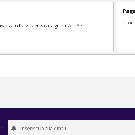
Paga
Infor
vanzati di assistenza alla guida: A.D.A.S.
r: