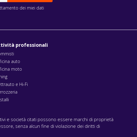
rattamento dei miei dati
tività professionali
mmisti
ficina auto
ficina moto
ning
ettrauto e Hi-Fi
rrozzeria
stalli
ativi e società citati possono essere marchi di proprietà
ssore, senza alcun fine di violazione dei diritti di