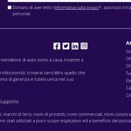
Dichiaro di aver letto l'
informativa sulla privacy
*, autorizzo il t
personali.
At
Go
Of
l rivenditore di auto vicino a casa, insieme a
Of
rofessionisti, troverai senz’altro quello che
Tu
ma di garanzia e tutela unica nel suo
El
Ca
Cri
Supporto
ari; marchi di terzi, nomi di prodotti, nomi commerciali, nomi corpor
 sono stati utilizzati a puro scopo esplicativo ed a beneficio del posse