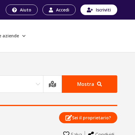
Aiuto
Accedi
Iscriviti
le aziende
Mostra
Sei il proprietario?
Salva
Condividi