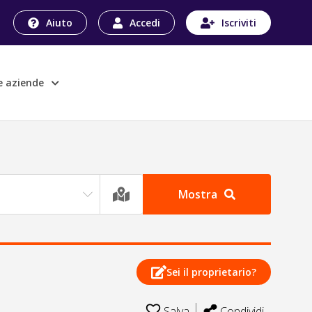
Aiuto
Accedi
Iscriviti
le aziende
Mostra
Sei il proprietario?
Salva
Condividi