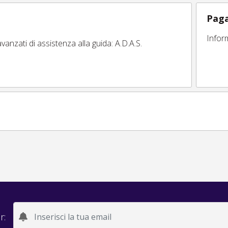
Paga
Infor
vanzati di assistenza alla guida: A.D.A.S.
r: