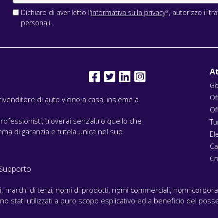
Dichiaro di aver letto l'
informativa sulla privacy
*, autorizzo il t
personali.
At
Go
Of
l rivenditore di auto vicino a casa, insieme a
Of
rofessionisti, troverai senz’altro quello che
Tu
ma di garanzia e tutela unica nel suo
El
Ca
Cri
Supporto
ari; marchi di terzi, nomi di prodotti, nomi commerciali, nomi corpor
 sono stati utilizzati a puro scopo esplicativo ed a beneficio del posse