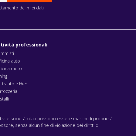
rattamento dei miei dati
tività professionali
mmisti
ficina auto
ficina moto
ning
ettrauto e Hi-Fi
rrozzeria
stalli
ativi e società citati possono essere marchi di proprietà
ssore, senza alcun fine di violazione dei diritti di