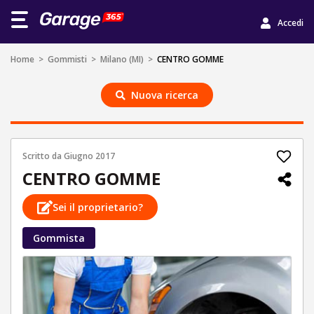
Accedi
Home
>
Gommisti
>
Milano (MI)
>
CENTRO GOMME
Nuova ricerca
Scritto da
Giugno 2017
CENTRO GOMME
Sei il proprietario?
Gommista