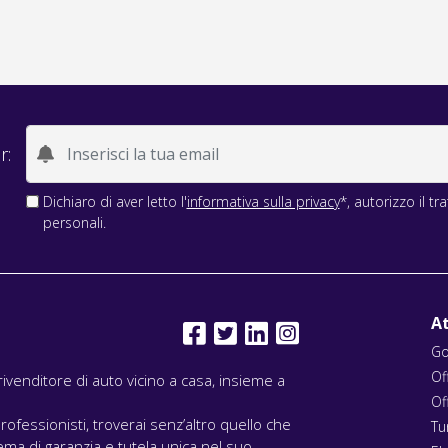
r:
Dichiaro di aver letto l'
informativa sulla privacy
*, autorizzo il t
personali.
At
Go
Of
l rivenditore di auto vicino a casa, insieme a
Of
rofessionisti, troverai senz’altro quello che
Tu
ma di garanzia e tutela unica nel suo