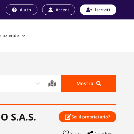
Aiuto
Accedi
Iscriviti
le aziende
Mostra
 S.A.S.
Sei il proprietario?
Salva
Condividi