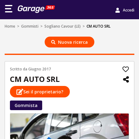
Accedi
Home
>
Gommisti
>
Sogliano Cavour (LE)
>
CM AUTO SRL
Nuova ricerca
Scritto da
Giugno 2017
CM AUTO SRL
Sei il proprietario?
Gommista