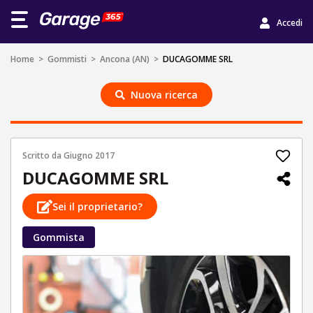
Accedi
Home
>
Gommisti
>
Ancona (AN)
>
DUCAGOMME SRL
Nuova ricerca
Scritto da
Giugno 2017
DUCAGOMME SRL
Sei il proprietario?
Gommista