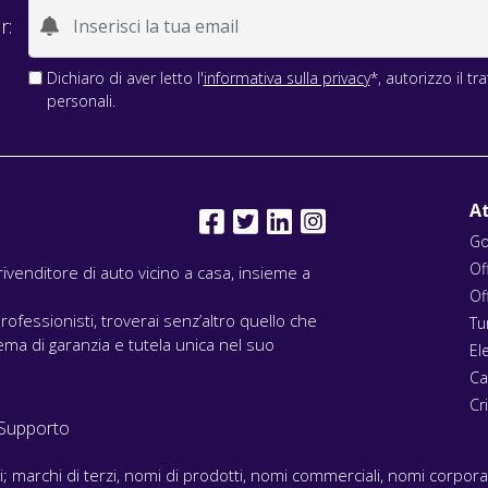
r:
Dichiaro di aver letto l'
informativa sulla privacy
*, autorizzo il t
personali.
At
Go
Of
l rivenditore di auto vicino a casa, insieme a
Of
rofessionisti, troverai senz’altro quello che
Tu
ma di garanzia e tutela unica nel suo
El
Ca
Cri
Supporto
ari; marchi di terzi, nomi di prodotti, nomi commerciali, nomi corpor