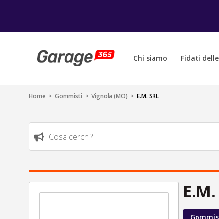
Chi siamo
Fidati dell
Home
>
Gommisti
>
Vignola (MO)
>
E.M. SRL
Cosa cerchi?
E.M.
Gommis