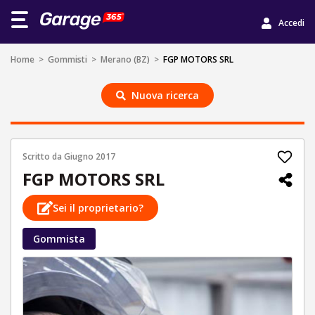
Accedi
Home
>
Gommisti
>
Merano (BZ)
>
FGP MOTORS SRL
Nuova ricerca
Scritto da
Giugno 2017
FGP MOTORS SRL
Sei il proprietario?
Gommista