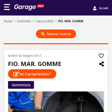
Accedi
Home
>
Gommisti
>
Casoria (NA)
>
FIO. MAR. GOMME
Nuova ricerca
Scritto da
Giugno 2017
FIO. MAR. GOMME
Sei il proprietario?
Gommista