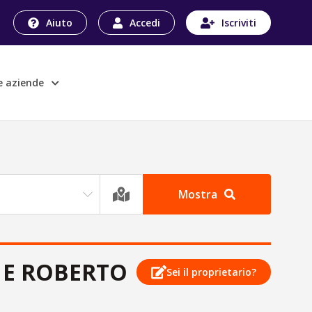
Aiuto
Accedi
Iscriviti
le aziende
Mostra
 E ROBERTO
Sei il proprietario?