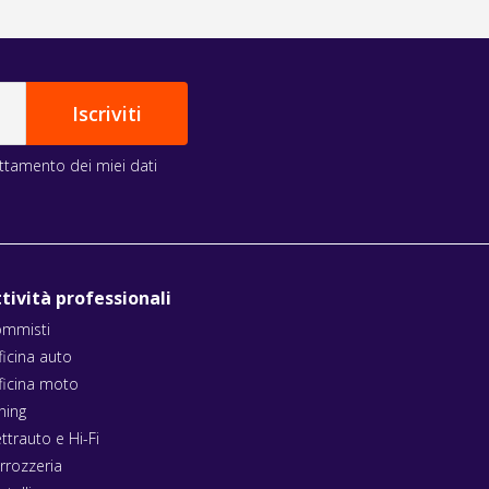
rattamento dei miei dati
tività professionali
mmisti
ficina auto
ficina moto
ning
ettrauto e Hi-Fi
rrozzeria