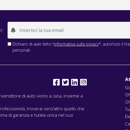
r:
Dichiaro di aver letto l'
informativa sulla privacy
*, autorizzo il t
personali.
At
Go
Of
l rivenditore di auto vicino a casa, insieme a
Of
rofessionisti, troverai senz’altro quello che
Tu
ma di garanzia e tutela unica nel suo
El
Ca