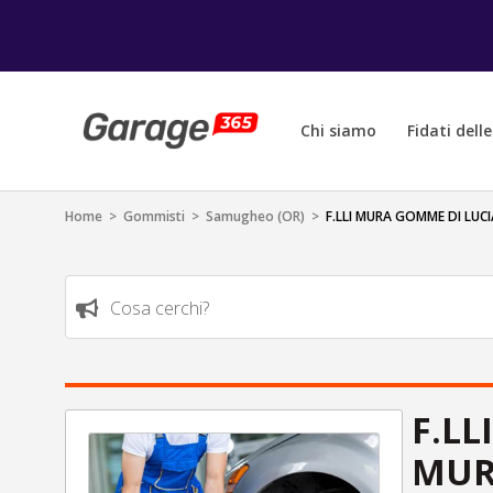
Chi siamo
Fidati dell
Home
>
Gommisti
>
Samugheo (OR)
>
F.LLI MURA GOMME DI LU
Cosa cerchi?
F.L
MUR