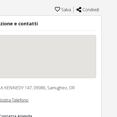
Salva
Condividi
zione e contatti
IA KENNEDY 147,
09086,
Samugheo,
OR
ostra Telefono
Contatta Azienda