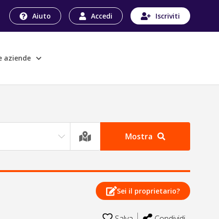
Aiuto
Accedi
Iscriviti
le aziende
Mostra
Sei il proprietario?
Salva
Condividi