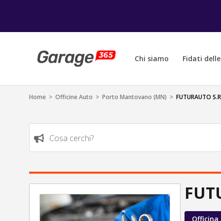
Chi siamo
Fidati dell
Home
>
Officine Auto
>
Porto Mantovano (MN)
>
FUTURAUTO S.R.
Cosa cerchi?
FUTU
Officina