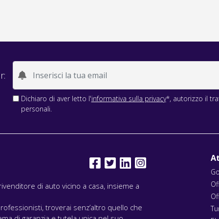
r:
Dichiaro di aver letto l'
informativa sulla privacy
*, autorizzo il t
personali.
At
Go
Of
l rivenditore di auto vicino a casa, insieme a
Of
rofessionisti, troverai senz’altro quello che
Tu
ma di garanzia e tutela unica nel suo