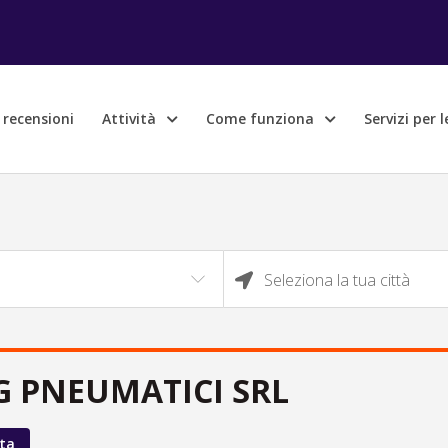
e recensioni
Attività
Come funziona
Servizi per 
Seleziona la tua città
G PNEUMATICI SRL
ta