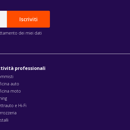
rattamento dei miei dati
tività professionali
mmisti
ficina auto
ficina moto
ning
ettrauto e Hi-Fi
rrozzeria
stalli