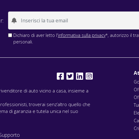
r:
Dichiaro di aver letto l'
informativa sulla privacy
*, autorizzo il t
personali.
At
Go
Of
l rivenditore di auto vicino a casa, insieme a
Of
rofessionisti, troverai senz’altro quello che
Tu
ma di garanzia e tutela unica nel suo
El
Ca
Cri
Supporto