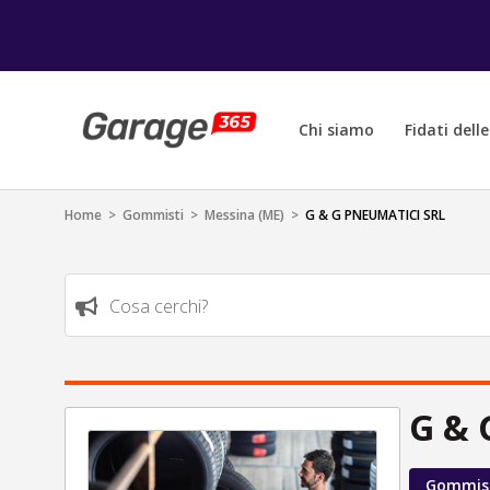
Chi siamo
Fidati dell
Home
>
Gommisti
>
Messina (ME)
>
G & G PNEUMATICI SRL
Cosa cerchi?
G & 
Gommis