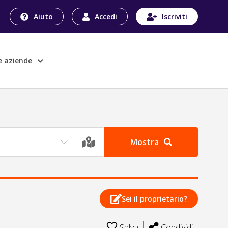
Aiuto
Accedi
Iscriviti
le aziende
Mostra
Sei il proprietario?
Salva
Condividi