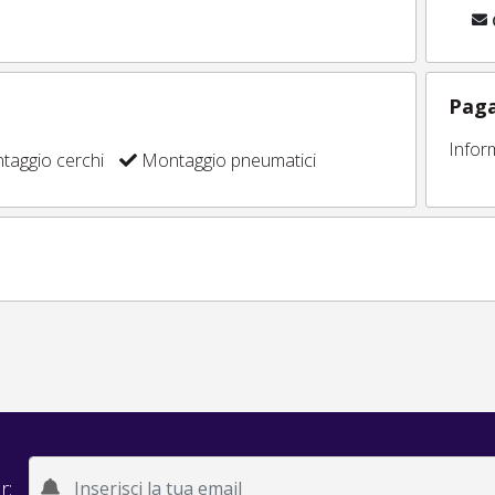
Paga
Infor
aggio cerchi
Montaggio pneumatici
r: