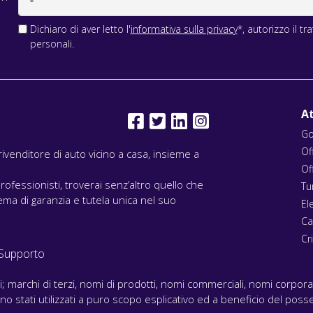
Dichiaro di aver letto l'
informativa sulla privacy
*, autorizzo il t
personali.
At
Go
Of
l rivenditore di auto vicino a casa, insieme a
Of
rofessionisti, troverai senz’altro quello che
Tu
ma di garanzia e tutela unica nel suo
El
Ca
Cri
Supporto
ari; marchi di terzi, nomi di prodotti, nomi commerciali, nomi corpor
 sono stati utilizzati a puro scopo esplicativo ed a beneficio del posse