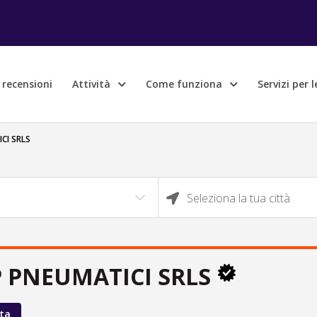
e recensioni
Attività
Come funziona
Servizi per 
CI SRLS
Seleziona la tua città
P PNEUMATICI SRLS
ta