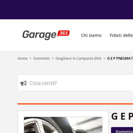
Chi siamo
Fidati dell
Home
>
Gommisti
>
Giugliano In Campania (NA)
>
G E P PNEUMATI
Cosa cerchi?
G E 
Gommis