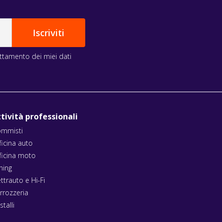
rattamento dei miei dati
tività professionali
mmisti
ficina auto
ficina moto
ning
ettrauto e Hi-Fi
rrozzeria
stalli