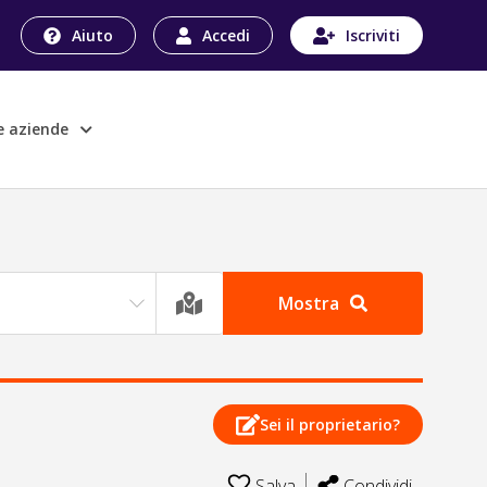
Aiuto
Accedi
Iscriviti
le aziende
Mostra
Sei il proprietario?
Salva
Condividi