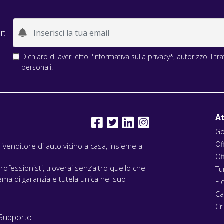
r:
Dichiaro di aver letto l'
informativa sulla privacy
*, autorizzo il t
personali.
At
Go
Of
l rivenditore di auto vicino a casa, insieme a
Of
rofessionisti, troverai senz’altro quello che
Tu
ma di garanzia e tutela unica nel suo
El
Ca
Cri
Supporto