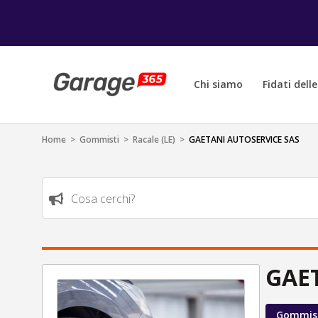
Chi siamo
Fidati dell
Home
>
Gommisti
>
Racale (LE)
>
GAETANI AUTOSERVICE SAS
Cosa cerchi?
GAE
Gommis