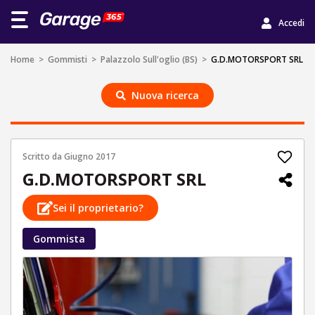
Accedi
Home
>
Gommisti
>
Palazzolo Sull'oglio (BS)
>
G.D.MOTORSPORT SRL
Nuova ricerca
Scritto da
Giugno 2017
G.D.MOTORSPORT SRL
Sei il proprietario?
Gommista