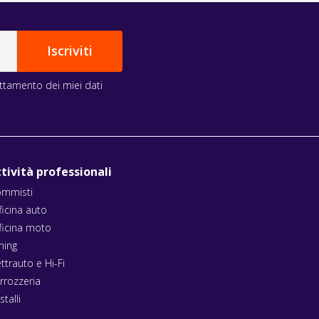
rattamento dei miei dati
tività professionali
mmisti
ficina auto
ficina moto
ning
ettrauto e Hi-Fi
rrozzeria
stalli