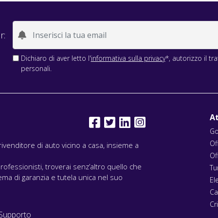
r:
Dichiaro di aver letto l'
informativa sulla privacy
*, autorizzo il t
personali.
At
Go
Of
l rivenditore di auto vicino a casa, insieme a
Of
rofessionisti, troverai senz’altro quello che
Tu
ma di garanzia e tutela unica nel suo
El
Ca
Cri
Supporto