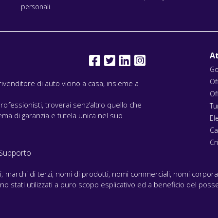
personali.
At
Go
Of
l rivenditore di auto vicino a casa, insieme a
Of
rofessionisti, troverai senz’altro quello che
Tu
ma di garanzia e tutela unica nel suo
El
Ca
Cri
Supporto
ari; marchi di terzi, nomi di prodotti, nomi commerciali, nomi corpor
 sono stati utilizzati a puro scopo esplicativo ed a beneficio del posse