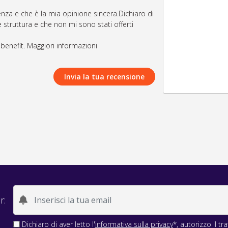
nza e che è la mia opinione sincera.Dichiaro di
 struttura e che non mi sono stati offerti
i benefit. Maggiori informazioni
Invia la tua recensione
r:
Dichiaro di aver letto l'
informativa sulla privacy
*, autorizzo il t