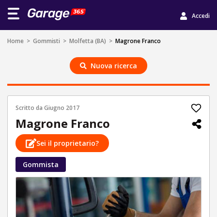
Accedi
Home
>
Gommisti
>
Molfetta (BA)
>
Magrone Franco
Nuova ricerca
Scritto da
Giugno 2017
Magrone Franco
Sei il proprietario?
Gommista