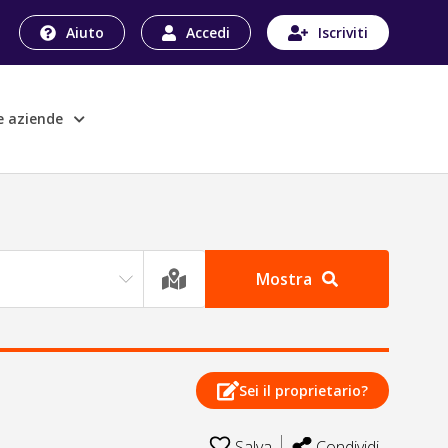
Aiuto
Accedi
Iscriviti
le aziende
Mostra
Sei il proprietario?
Salva
Condividi