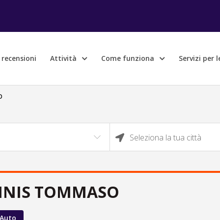
e recensioni
Attività
Come funziona
Servizi per 
O
Seleziona la tua città
NIS TOMMASO
 Auto