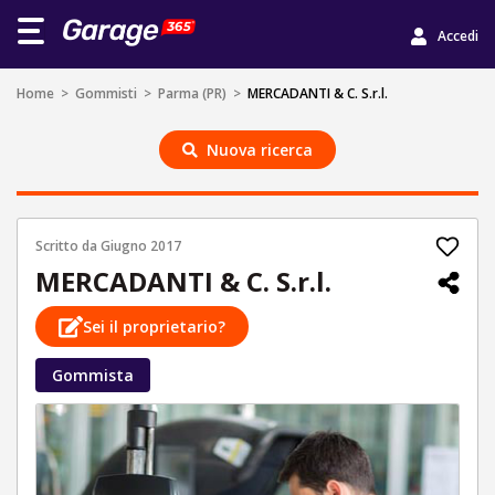
Accedi
Home
>
Gommisti
>
Parma (PR)
>
MERCADANTI & C. S.r.l.
Nuova ricerca
Scritto da
Giugno 2017
MERCADANTI & C. S.r.l.
Sei il proprietario?
Gommista