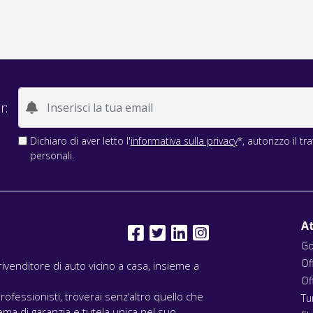
r:
Dichiaro di aver letto l'
informativa sulla privacy
*, autorizzo il t
personali.
At
Go
Of
l rivenditore di auto vicino a casa, insieme a
Of
rofessionisti, troverai senz’altro quello che
Tu
ma di garanzia e tutela unica nel suo