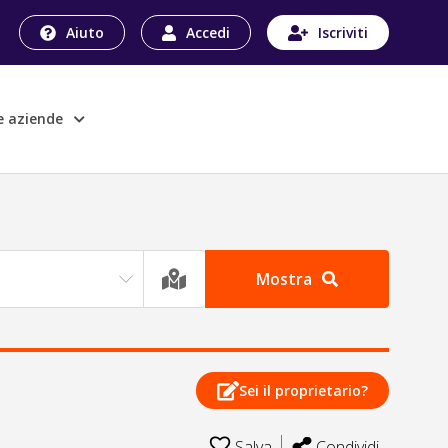
Aiuto
Accedi
Iscriviti
le aziende
Mostra
Sei il proprietario?
Salva
Condividi