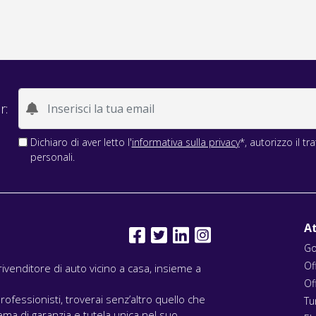
r:
Dichiaro di aver letto l'
informativa sulla privacy
*, autorizzo il t
personali.
At
Go
Of
l rivenditore di auto vicino a casa, insieme a
Of
rofessionisti, troverai senz’altro quello che
Tu
ma di garanzia e tutela unica nel suo