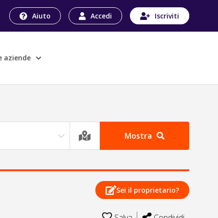
Aiuto
Accedi
Iscriviti
le aziende
Mostra
Sei il proprietario?
Salva
Condividi