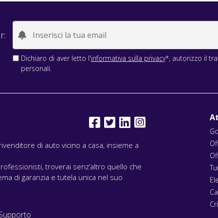
r:
Dichiaro di aver letto l'
informativa sulla privacy
*, autorizzo il t
personali.
At
Go
Of
l rivenditore di auto vicino a casa, insieme a
Of
rofessionisti, troverai senz’altro quello che
Tu
ma di garanzia e tutela unica nel suo
El
Ca
Cri
Supporto