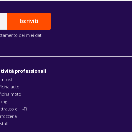
rattamento dei miei dati
tività professionali
mmisti
ficina auto
ficina moto
ning
ettrauto e Hi-Fi
rrozzeria
stalli