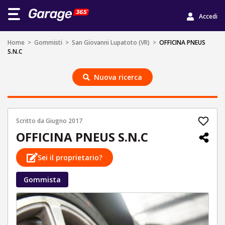
Accedi
Home
>
Gommisti
>
San Giovanni Lupatoto (VR)
>
OFFICINA PNEUS
S.N.C
Nuova ricerca
Scritto da
Giugno 2017
OFFICINA PNEUS S.N.C
Sei il proprietario?
Gommista