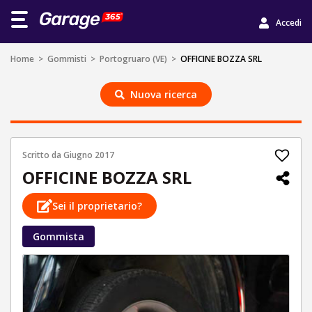
Accedi
Home
>
Gommisti
>
Portogruaro (VE)
>
OFFICINE BOZZA SRL
Nuova ricerca
Scritto da
Giugno 2017
OFFICINE BOZZA SRL
Sei il proprietario?
Gommista