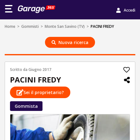
Accedi
Home
>
Gommisti
>
Monte San Savino (TV)
>
PACINI FREDY
Nuova ricerca
Scritto da
Giugno 2017
PACINI FREDY
Sei il proprietario?
Gommista