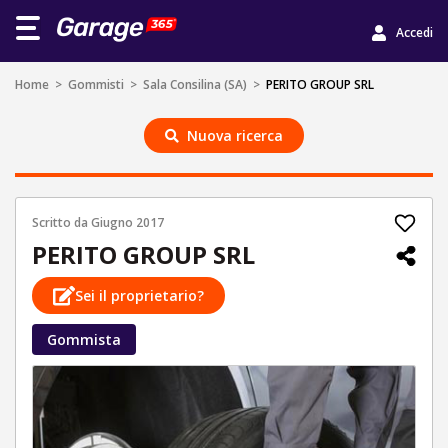
Accedi
Home
>
Gommisti
>
Sala Consilina (SA)
>
PERITO GROUP SRL
Nuova ricerca
Scritto da
Giugno 2017
PERITO GROUP SRL
Sei il proprietario?
Gommista