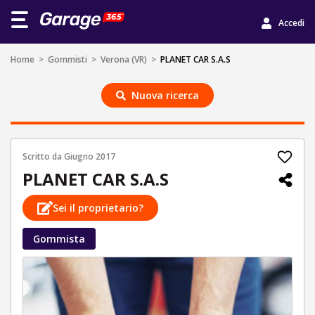
Accedi
Home
>
Gommisti
>
Verona (VR)
>
PLANET CAR S.A.S
Nuova ricerca
Scritto da
Giugno 2017
PLANET CAR S.A.S
Sei il proprietario?
Gommista