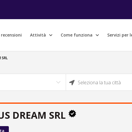
e recensioni
Attività
Come funziona
Servizi per 
 SRL
Seleziona la tua città
US DREAM SRL
ta