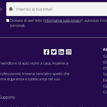
r:
Dichiaro di aver letto l'
informativa sulla privacy
*, autorizzo il t
personali.
At
Go
Of
l rivenditore di auto vicino a casa, insieme a
Of
rofessionisti, troverai senz’altro quello che
Tu
ma di garanzia e tutela unica nel suo
El
Ca
Cri
Supporto