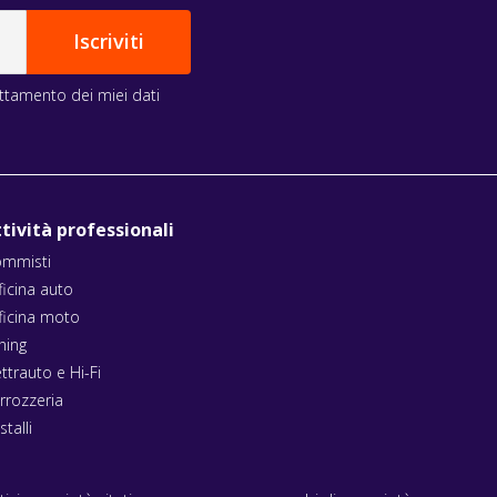
rattamento dei miei dati
tività professionali
mmisti
ficina auto
ficina moto
ning
ettrauto e Hi-Fi
rrozzeria
stalli