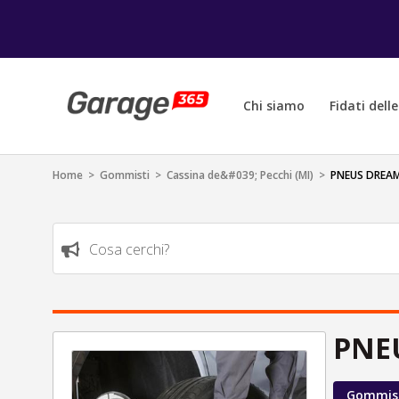
Chi siamo
Fidati dell
Home
>
Gommisti
>
Cassina de&#039; Pecchi (MI)
>
PNEUS DREAM
Cosa cerchi?
PNE
Gommis